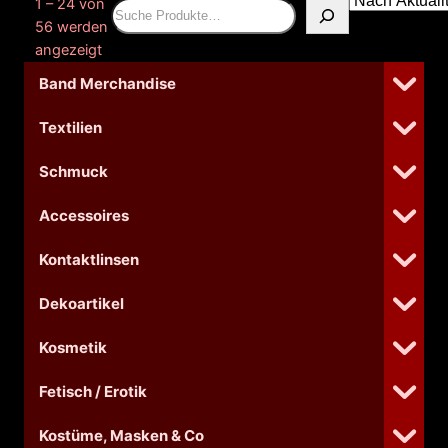
1 – 24 von
Suchen
56 werden
Nach
angezeigt
Aktualität
Band Merchandise
sortiert
Textilien
Schmuck
Accessoires
Kontaktlinsen
Dekoartikel
Kosmetik
Fetisch / Erotik
Kostüme, Masken & Co