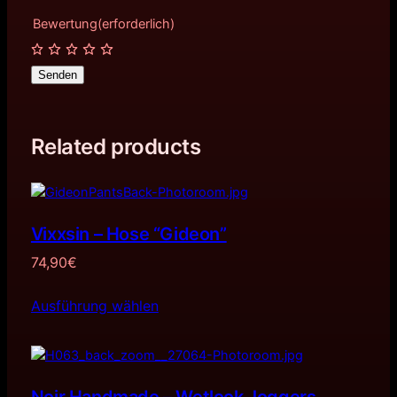
Bewertung
(erforderlich)
Senden
Related products
Vixxsin – Hose “Gideon”
74,90
€
Ausführung wählen
Noir Handmade – Wetlook Joggers