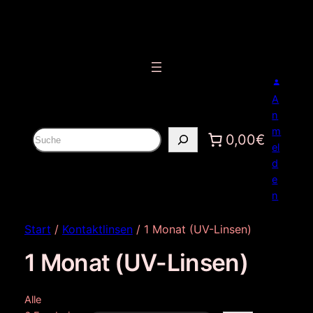
A
n
m
S
0,00€
el
u
d
c
e
h
n
e
n
Start
/
Kontaktlinsen
/ 1 Monat (UV-Linsen)
1 Monat (UV-Linsen)
Alle