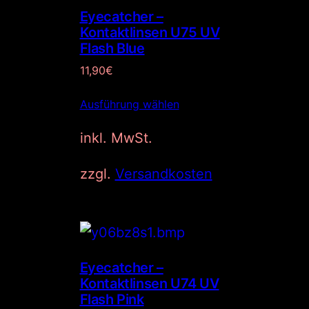
O
h
e
Eyecatcher –
T
e
i
Kontaktlinsen U75 UV
r
s
Flash Blue
P
i
11,90
€
r
s
e
t
Ausführung wählen
i
:
s
6
inkl. MwSt.
w
,
a
9
zzgl.
Versandkosten
r
9
:
€
1
.
1
,
9
Eyecatcher –
Kontaktlinsen U74 UV
0
Flash Pink
€