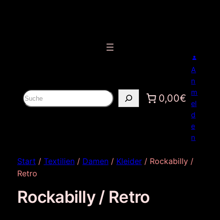
A
n
m
S
0,00€
el
u
d
c
e
h
n
e
n
Start
/
Textilien
/
Damen
/
Kleider
/ Rockabilly /
Retro
Rockabilly / Retro