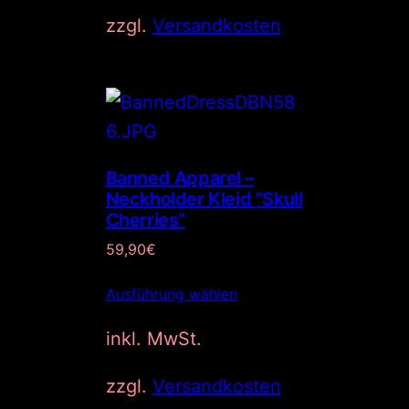
ü
l
zzgl.
Versandkosten
E
n
l
g
e
B
l
r
O
i
P
T
c
r
h
e
e
i
Banned Apparel –
r
s
Neckholder Kleid “Skull
P
i
Cherries”
r
s
59,90
€
e
t
i
:
Ausführung wählen
s
4
w
9
inkl. MwSt.
a
,
r
9
zzgl.
Versandkosten
:
0