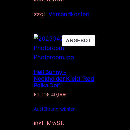
zzgl.
Versandkosten
P
ANGEBOT
R
O
D
Hell Bunny –
U
Neckholder Kleid “Red
K
Polka Dot”
T
U
A
59,90
€
49,90
€
I
r
k
M
Ausführung wählen
s
t
A
p
u
N
inkl. MwSt.
r
e
G