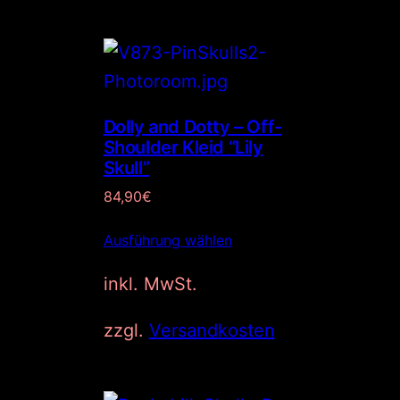
5
€
9
.
,
9
0
€
Dolly and Dotty – Off-
Shoulder Kleid “Lily
Skull”
84,90
€
Ausführung wählen
inkl. MwSt.
zzgl.
Versandkosten