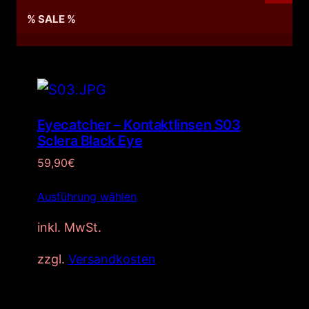
% SALE %
Eyecatcher – Kontaktlinsen S03
Sclera Black Eye
59,90
€
Ausführung wählen
inkl. MwSt.
zzgl.
Versandkosten