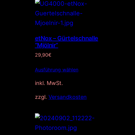
etNox – Gürtelschnalle
“Mjölnir”
29,90
€
Ausführung wählen
inkl. MwSt.
zzgl.
Versandkosten