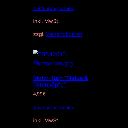
r
s
Ausführung wählen
e
t
i
:
inkl. MwSt.
s
3
w
4
zzgl.
Versandkosten
a
,
r
9
:
0
4
€
2
.
,
Motiv-Tuch ”Netze &
0
Totenköpfe”
0
4,99
€
€
Ausführung wählen
inkl. MwSt.