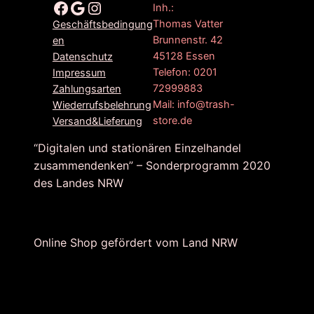
P
i
Facebook
Google
Instagram
Inh.:
r
s
Thomas Vatter
Geschäftsbedingung
e
t
Brunnenstr. 42
en
i
:
45128 Essen
Datenschutz
s
9
Telefon: 0201
Impressum
72999883
Zahlungsarten
w
,
Mail: info@trash-
Wiederrufsbelehrung
a
9
store.de
Versand&Lieferung
r
5
:
€
“Digitalen und stationären Einzelhandel
1
.
zusammendenken” – Sonderprogramm 2020
9
des Landes NRW
,
9
0
Online Shop gefördert vom Land NRW
€