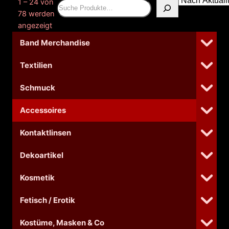
1 – 24 von
Suchen
78 werden
Nach
angezeigt
Aktualität
Band Merchandise
sortiert
Textilien
Schmuck
Accessoires
Kontaktlinsen
Dekoartikel
Kosmetik
Fetisch / Erotik
Kostüme, Masken & Co