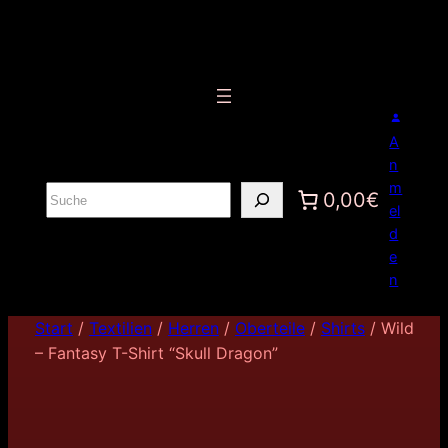
A
n
m
S
0,00€
el
u
d
c
e
h
n
e
n
Start
/
Textilien
/
Herren
/
Oberteile
/
Shirts
/ Wild
– Fantasy T-Shirt “Skull Dragon”