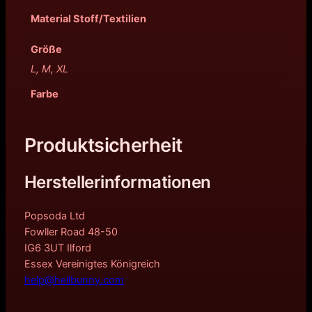
a
,
Material Stoff/Textilien
r
9
Größe
:
0
L, M, XL
5
€
Farbe
9
.
,
Produktsicherheit
9
Herstellerinformationen
0
Popsoda Ltd
€
Fowller Road 48-50
IG6 3UT Ilford
Essex Vereinigtes Königreich
help@hellbunny.com