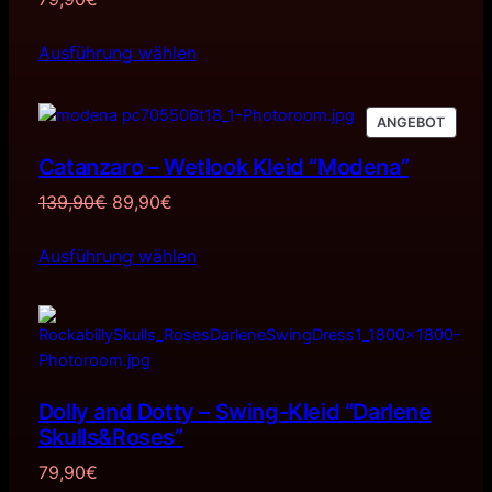
Ausführung wählen
PRODU
ANGEBOT
IM
Catanzaro – Wetlook Kleid “Modena”
ANGE
Ursprünglicher
Aktueller
139,90
€
89,90
€
Preis
Preis
Ausführung wählen
war:
ist:
139,90€
89,90€.
Dolly and Dotty – Swing-Kleid “Darlene
Skulls&Roses”
79,90
€