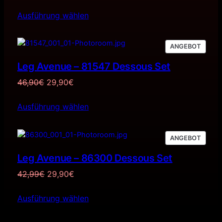
Ausführung wählen
PRODU
ANGEBOT
IM
Leg Avenue – 81547 Dessous Set
ANGE
Ursprünglicher
Aktueller
46,90
€
29,90
€
Preis
Preis
Ausführung wählen
war:
ist:
46,90€
29,90€.
PRODU
ANGEBOT
IM
Leg Avenue – 86300 Dessous Set
ANGE
Ursprünglicher
Aktueller
42,99
€
29,90
€
Preis
Preis
Ausführung wählen
war:
ist:
42,99€
29,90€.