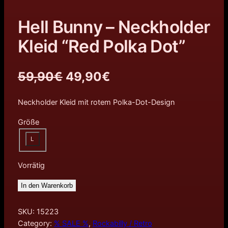
Hell Bunny – Neckholder
Kleid “Red Polka Dot”
U
A
59,90
€
49,90
€
r
k
Neckholder Kleid mit rotem Polka-Dot-Design
s
t
Größe
p
u
L
r
e
Vorrätig
ü
l
In den Warenkorb
n
l
g
e
SKU:
15223
Category:
% SALE %
, 
Rockabilly / Retro