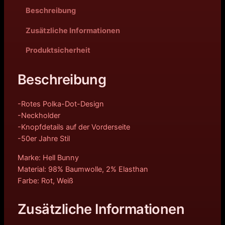
l
r
Beschreibung
i
P
Zusätzliche Informationen
c
r
Produktsicherheit
h
e
Beschreibung
e
i
r
s
-Rotes Polka-Dot-Design
P
i
-Neckholder
-Knopfdetails auf der Vorderseite
r
s
-50er Jahre Stil
e
t
Marke: Hell Bunny
Material: 98% Baumwolle, 2% Elasthan
i
:
Farbe: Rot, Weiß
s
4
Zusätzliche Informationen
w
9