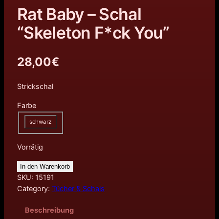
Rat Baby – Schal
“Skeleton F*ck You”
28,00
€
Strickschal
Farbe
schwarz
Vorrätig
In den Warenkorb
SKU:
15191
Category:
Tücher & Schals
Beschreibung