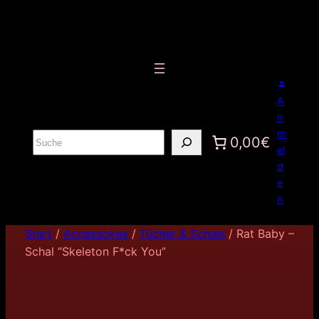
A
n
m
S
0,00€
el
u
d
c
e
h
n
e
n
Start
/
Accessoires
/
Tücher & Schals
/ Rat Baby –
Schal “Skeleton F*ck You”