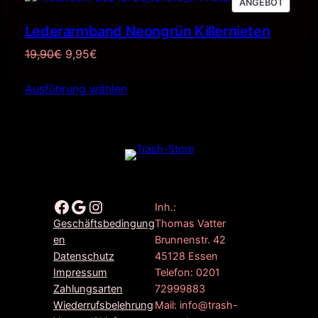
PRODU
ANGEBOT
IM
Lederarmband Neongrün Killernieten
ANGEB
Ursprünglicher
Aktueller
19,90
€
9,95
€
Preis
Preis
Ausführung wählen
war:
ist:
19,90€
9,95€.
Facebook
Google
Instagram
Inh.:
Thomas Vatter
Geschäftsbedingung
Brunnenstr. 42
en
45128 Essen
Datenschutz
Telefon: 0201
Impressum
72999883
Zahlungsarten
Mail: info@trash-
Wiederrufsbelehrung