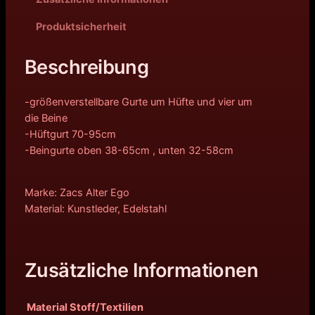
c
r
Produktsicherheit
h
e
Beschreibung
e
i
r
s
-größenverstellbare Gurte um Hüfte und vier um
die Beine
P
i
-Hüftgurt 70-95cm
-Beingurte oben 38-65cm , unten 32-58cm
r
s
e
t
Marke: Zacs Alter Ego
i
:
Material: Kunstleder, Edelstahl
s
3
w
4
Zusätzliche Informationen
a
,
Material Stoff/Textilien