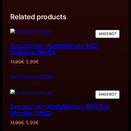
Related products
PRODU
ANGEBOT
IM
Eyecatcher – Kontaktlinsen M63
ANGEB
Hellraiser (MHD)
Ursprünglicher
Aktueller
11,90
€
5,99
€
Preis
Preis
Ausführung wählen
war:
ist:
11,90€
5,99€.
PRODU
ANGEBOT
IM
Eyecatcher – Kontaktlinsen M62 Red
ANGEB
Monster (MHD)
Ursprünglicher
Aktueller
11,90
€
5,99
€
Preis
Preis