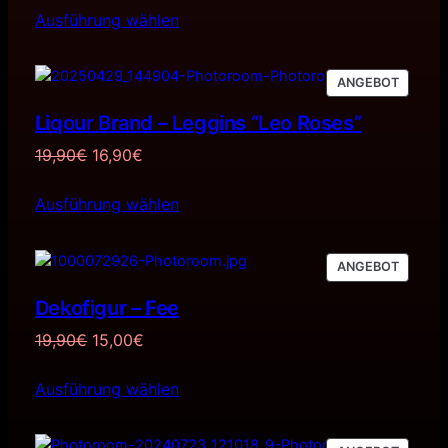
Ausführung wählen
war:
ist:
11,90€
5,99€.
PRODU
ANGEBOT
IM
Liqour Brand – Leggins “Leo Roses”
ANGEB
Ursprünglicher
Aktueller
19,90
€
16,90
€
Preis
Preis
Ausführung wählen
war:
ist:
19,90€
16,90€.
PRODU
ANGEBOT
IM
Dekofigur – Fee
ANGEB
Ursprünglicher
Aktueller
19,90
€
15,00
€
Preis
Preis
Ausführung wählen
war:
ist:
19,90€
15,00€.