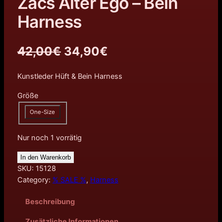
Zacs Alter Ego – Bein
Harness
U
A
42,00
€
34,90
€
r
k
Kunstleder Hüft & Bein Harness
s
t
Größe
p
u
One-Size
r
e
Nur noch 1 vorrätig
ü
l
In den Warenkorb
n
l
SKU:
15128
Category:
% SALE %
, 
Harness
g
e
l
r
Beschreibung
i
P
Zusätzliche Informationen