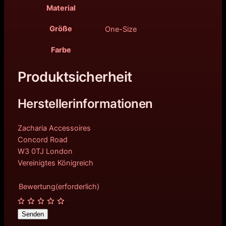
r
9
Material
:
0
Größe
One-Size
4
€
Farbe
2
.
Produktsicherheit
,
0
Herstellerinformationen
0
Zacharia Accessoires
€
Concord Road
W3 0TJ London
Vereinigtes Königreich
Bewertung
(erforderlich)
Senden