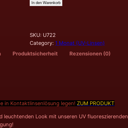
In den Warenkorb
SKU:
U722
Category:
1 Monat (UV-Linsen)
n
Produktsicherheit
Rezensionen (0)
e in Kontakt
linsenlösung legen!
ZUM PRODUKT
nd leuchtenden Look mit unseren UV fluoreszierenden
egung!