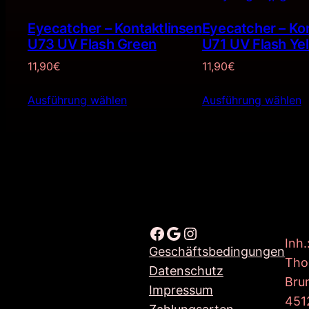
Eyecatcher – Kontaktlinsen
Eyecatcher – Ko
U73 UV Flash Green
U71 UV Flash Ye
11,90
€
11,90
€
Ausführung wählen
Ausführung wählen
Facebook
Google
Instagram
Inh.
Geschäftsbedingungen
Tho
Datenschutz
Bru
Impressum
451