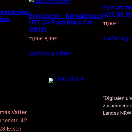
im
Eyecatcher
Angebot
ntaktlinsen
U75 UV Fl
Eyecatcher – Kontaktlinsen
llow
U77 UV Flash Black Cat
11,90
€
(MHD)
Ausführung 
Ursprünglicher
Aktueller
11,90
€
6,99
€
Preis
Preis
Ausführung wählen
war:
ist:
11,90€
6,99€.
“Digitalen un
:
zusammende
mas Vatter
Landes NRW
nnenstr. 42
28 Essen