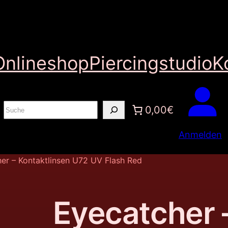
Onlineshop
Piercingstudio
K
S
0,00€
u
Anmelden
c
h
er – Kontaktlinsen U72 UV Flash Red
e
n
Eyecatcher 