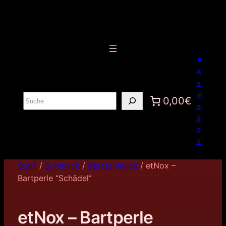
A
n
m
S
0,00€
el
u
d
c
e
h
n
e
n
Start
/
Schmuck
/
Bartschmuck
/ etNox –
Bartperle “Schädel”
etNox – Bartperle