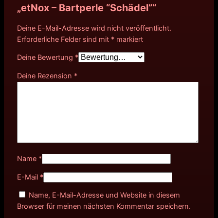
„etNox – Bartperle “Schädel”“
Deine E-Mail-Adresse wird nicht veröffentlicht.
Erforderliche Felder sind mit
*
markiert
Deine Bewertung
*
Deine Rezension
*
Name
*
E-Mail
*
Name, E-Mail-Adresse und Website in diesem
Browser für meinen nächsten Kommentar speichern.