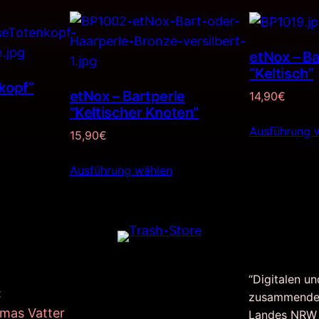
etNox – Ba
“Keltisch”
kopf”
etNox – Bartperle
14,90
€
”Keltischer Knoten”
Ausführung 
15,90
€
Ausführung wählen
“Digitalen un
:
zusammende
mas Vatter
Landes NRW