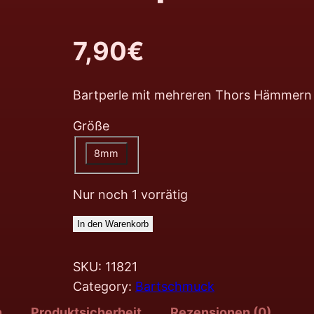
7,90
€
Bartperle mit mehreren Thors Hämmern
Größe
8mm
Nur noch 1 vorrätig
In den Warenkorb
SKU:
11821
Category:
Bartschmuck
n
Produktsicherheit
Rezensionen (0)