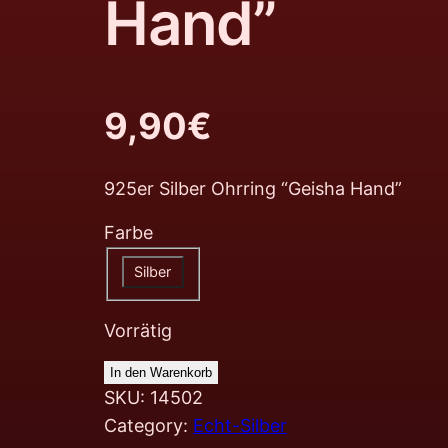
Hand”
9,90
€
925er Silber Ohrring “Geisha Hand”
Farbe
Silber
Vorrätig
In den Warenkorb
SKU:
14502
Category:
Echt-Silber