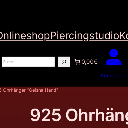
Onlineshop
Piercingstudio
K
S
0,00€
u
Anmelden
c
h
5 Ohrhänger “Geisha Hand”
e
n
925 Ohrhän