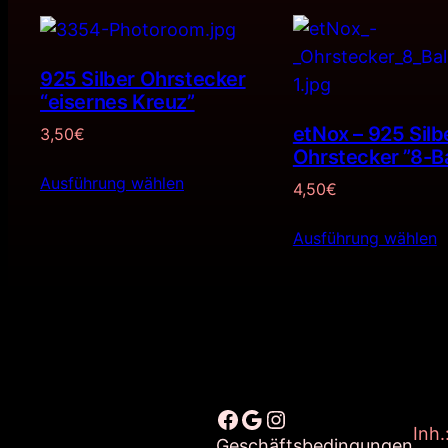
925 Silber Ohrstecker
“eisernes Kreuz”
etNox – 925 Silb
3,50
€
Ohrstecker ”8-Ba
Ausführung wählen
4,50
€
Ausführung wählen
Facebook
Google
Instagram
Inh.
Geschäftsbedingungen