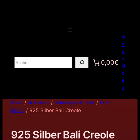
A
n
m
S
0,00€
el
u
d
c
e
h
n
e
n
Start
/
Schmuck
/
Ohrringe/Stecker
/
Echt-
Silber
/ 925 Silber Bali Creole
925 Silber Bali Creole