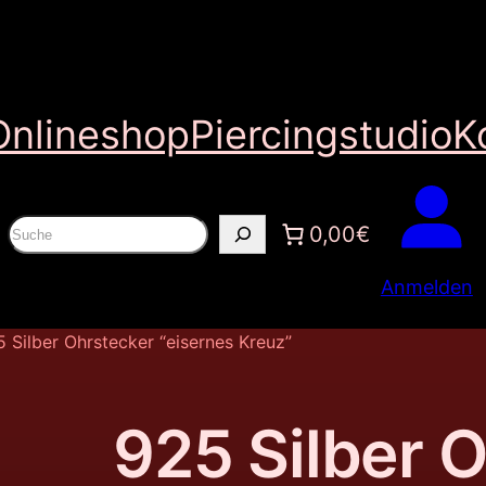
Onlineshop
Piercingstudio
K
S
0,00€
u
Anmelden
c
h
 Silber Ohrstecker “eisernes Kreuz”
e
n
925 Silber 