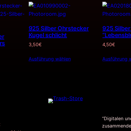
925 Silber Ohrstecker
925 Silbe
Kugel schlicht
“Lebensb
er
rs
3,50
€
4,50
€
Ausführung wählen
Ausführung 
“Digitalen un
:
zusammende