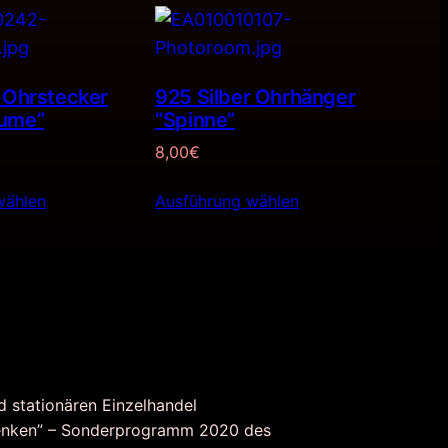
r Ohrstecker
925 Silber Ohrhänger
lume”
“Spinne”
8,00
€
wählen
Ausführung wählen
d stationären Einzelhandel
nken” – Sonderprogramm 2020 des