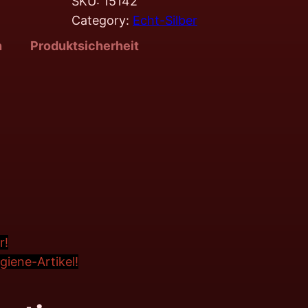
SKU:
15142
Category:
Echt-Silber
n
Produktsicherheit
r!
iene-Artikel!