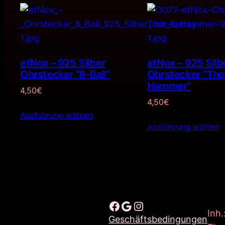
etNox – 925 Silber
etNox – 925 Silb
Ohrstecker ”8-Ball”
Ohrstecker ”Tho
Hammer”
4,50
€
4,50
€
Ausführung wählen
Ausführung wählen
Facebook
Google
Instagram
Inh.
Geschäftsbedingungen