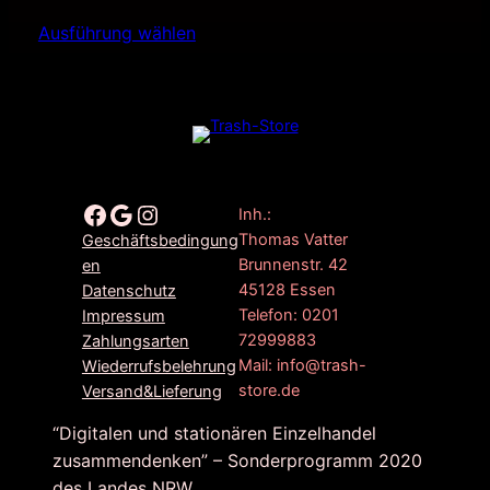
Ausführung wählen
Facebook
Google
Instagram
Inh.:
Thomas Vatter
Geschäftsbedingung
Brunnenstr. 42
en
45128 Essen
Datenschutz
Telefon: 0201
Impressum
72999883
Zahlungsarten
Mail: info@trash-
Wiederrufsbelehrung
store.de
Versand&Lieferung
“Digitalen und stationären Einzelhandel
zusammendenken” – Sonderprogramm 2020
des Landes NRW