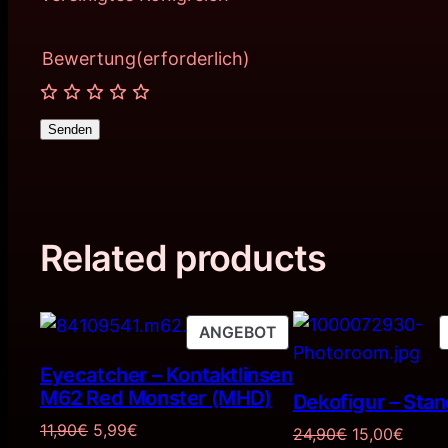
Bewertung
(erforderlich)
Senden
Related products
PRODUKT
ANGEBOT
IM
Eyecatcher – Kontaktlinsen
ANGEBOT
M62 Red Monster (MHD)
Dekofigur – Sta
Ursprünglicher
Aktueller
11,90
€
5,99
€
Ursprünglich
Aktuel
24,90
€
15,00
€