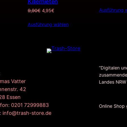
Killernieten
Preis
Ausführung 
war:
Ursprünglicher
Aktueller
9,90
€
4,95
€
€.
35,0
Preis
Preis
Ausführung wählen
war:
ist:
9,90€
4,95€.
“Digitalen un
:
zusammende
mas Vatter
Landes NRW
nnenstr. 42
28 Essen
efon: 0201 72999883
Online Shop
: info@trash-store.de