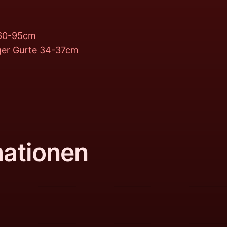
e 60-95cm
ger Gurte 34-37cm
mationen