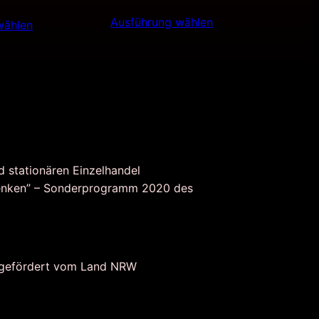
Preis
Preis
Preis
Ausführung wählen
war:
ist:
wählen
ist:
11,90€
5,99€.
0€
19,90€.
d stationären Einzelhandel
nken” – Sonderprogramm 2020 des
 gefördert vom Land NRW