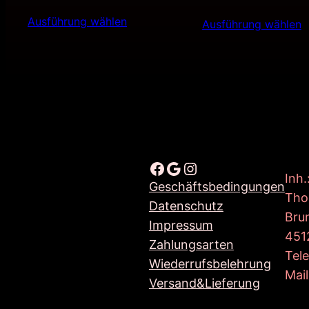
Preis
Preis
Preis
Preis
Ausführung wählen
war:
ist:
Ausführung wählen
war:
ist:
11,90€
5,99€.
24,90€
15,00
Facebook
Google
Instagram
Inh.
Geschäftsbedingungen
Tho
Datenschutz
Bru
Impressum
451
Zahlungsarten
Tel
Wiederrufsbelehrung
Mail
Versand&Lieferung