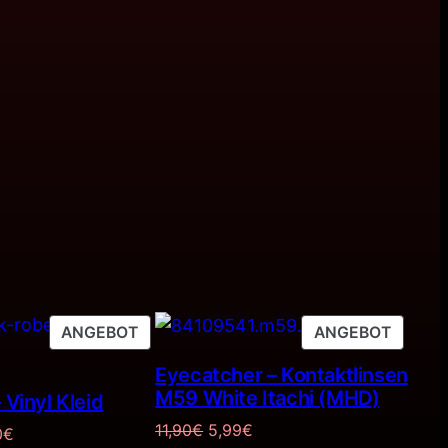
PRODUKT
PRODU
ANGEBOT
ANGEBOT
IM
IM
Eyecatcher – Kontaktlinsen
ANGEBOT
ANGEB
M59 White Itachi (MHD)
 Vinyl Kleid
Ursprünglicher
Aktueller
11,90
€
5,99
€
rünglicher
Aktueller
0
€