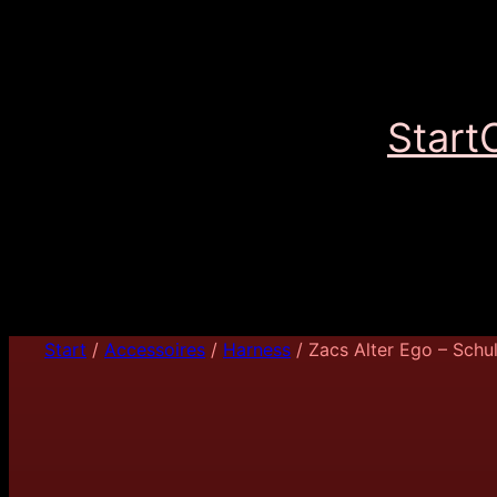
Start
Start
/
Accessoires
/
Harness
/ Zacs Alter Ego – Schu