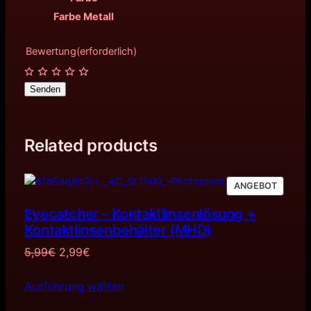
r
5
Farbe Metall
:
€
Bewertung
(erforderlich)
1
.
4
Senden
,
5
Related products
0
€
PRODU
ANGEBOT
IM
Eyecatcher – Kontaktlinsenlösung +
ANGEB
Kontaktlinsenbehälter (MHD)
Ursprünglicher
Aktueller
5,99
€
2,99
€
Preis
Preis
Ausführung wählen
war:
ist:
5,99€
2,99€.