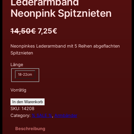
Lederarmband
Neonpink Spitznieten
U
A
14,50
€
7,25
€
r
k
Neonpinkes Lederarmband mit 5 Reihen abgeflachten
s
t
Spitznieten
p
u
Länge
r
e
18-22cm
ü
l
Vorrätig
n
l
In den Warenkorb
SKU:
14208
g
e
Category:
% SALE %
, 
Armbänder
l
r
Beschreibung
i
P