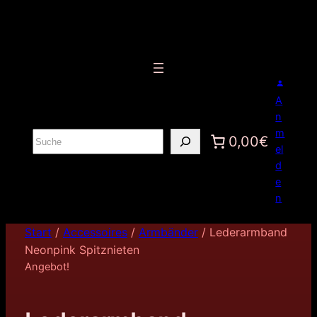
A
n
m
S
0,00€
el
u
d
c
e
h
n
e
n
Start
/
Accessoires
/
Armbänder
/ Lederarmband
Neonpink Spitznieten
Angebot!