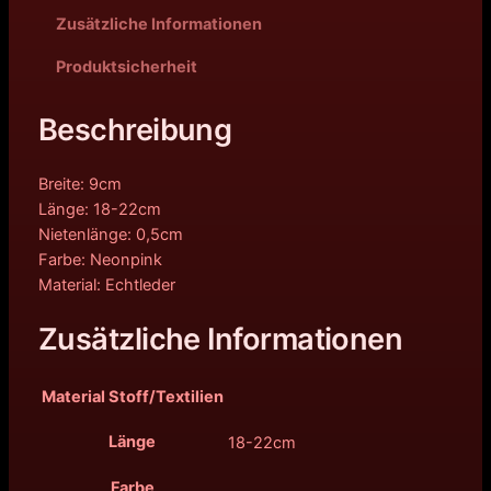
Zusätzliche Informationen
c
r
Produktsicherheit
h
e
e
i
Beschreibung
r
s
Breite: 9cm
P
i
Länge: 18-22cm
Nietenlänge: 0,5cm
r
s
Farbe: Neonpink
e
t
Material: Echtleder
i
:
Zusätzliche Informationen
s
7
Material Stoff/Textilien
w
,
Länge
18-22cm
a
2
Farbe