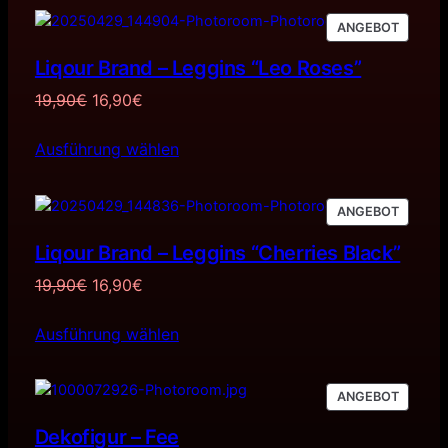
PRODU
ANGEBOT
IM
Liqour Brand – Leggins “Leo Roses”
ANGEB
Ursprünglicher
Aktueller
19,90
€
16,90
€
Preis
Preis
Ausführung wählen
war:
ist:
19,90€
16,90€.
PRODU
ANGEBOT
IM
Liqour Brand – Leggins “Cherries Black”
ANGEB
Ursprünglicher
Aktueller
19,90
€
16,90
€
Preis
Preis
Ausführung wählen
war:
ist:
19,90€
16,90€.
PRODU
ANGEBOT
IM
Dekofigur – Fee
ANGEB