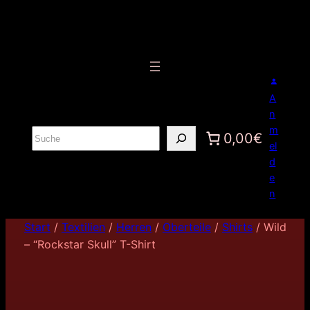
A
n
m
S
0,00€
el
u
d
c
e
h
n
e
n
Start
/
Textilien
/
Herren
/
Oberteile
/
Shirts
/ Wild
– “Rockstar Skull” T-Shirt