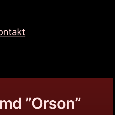
ontakt
emd ”Orson”