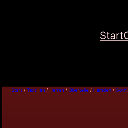
Start
Start
/
Textilien
/
Herren
/
Oberteile
/
Hemden
/
Gothi