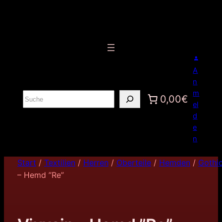
A
n
m
S
0,00€
el
u
d
c
e
h
n
e
n
Start
/
Textilien
/
Herren
/
Oberteile
/
Hemden
/
Gothi
– Hemd ”Re”