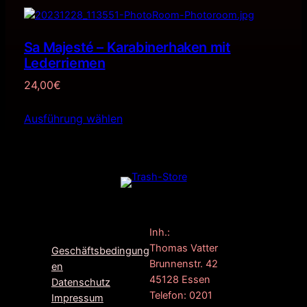
Sa Majesté – Karabinerhaken mit
Lederriemen
24,00
€
Ausführung wählen
F
G
I
Inh.:
a
o
n
Thomas Vatter
Geschäftsbedingung
c
o
s
Brunnenstr. 42
en
e
g
t
45128 Essen
Datenschutz
b
l
a
Telefon: 0201
Impressum