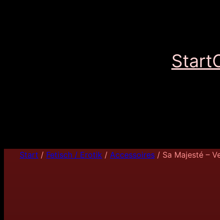
Start
Start
/
Fetisch / Erotik
/
Accessoires
/ Sa Majesté – V