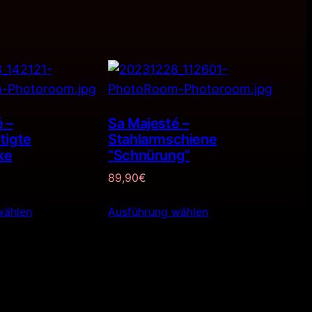
 –
Sa Majesté –
tigte
Stahlarmschiene
ke
”Schnürung”
89,90
€
wählen
Ausführung wählen