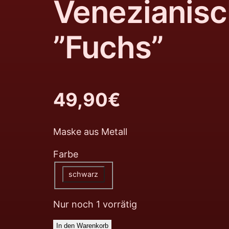
Venezianis
”Fuchs”
49,90
€
Maske aus Metall
Farbe
schwarz
Nur noch 1 vorrätig
In den Warenkorb