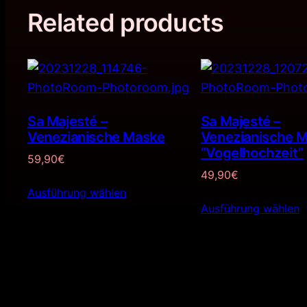
Related products
Sa Majesté –
Sa Majesté –
Venezianische Maske
Venezianische 
”Vogelhochzeit”
59,90
€
49,90
€
Ausführung wählen
Ausführung wählen