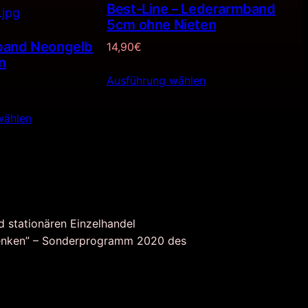
Best-Line – Lederarmband
ANGEBOT
5cm ohne Nieten
band Neongelb
14,90
€
n
Ausführung wählen
nglicher
Aktueller
Preis
wählen
ist:
3,45€.
d stationären Einzelhandel
nken” – Sonderprogramm 2020 des