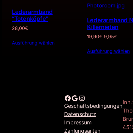
Lederarmband
“Totenköpfe”
Lederarmband 
Killernieten
28,00
€
Ursprünglich
Aktuell
19,90
€
9,95
€
Ausführung wählen
Preis
Preis
Ausführung wählen
war:
ist:
19,90€
9,95€.
Facebook
Google
Instagram
Inh.
Geschäftsbedingungen
Tho
Datenschutz
Bru
Impressum
451
Zahlungsarten