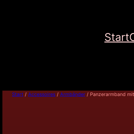
Start
Start
/
Accessoires
/
Armbänder
/ Panzerarmband mit