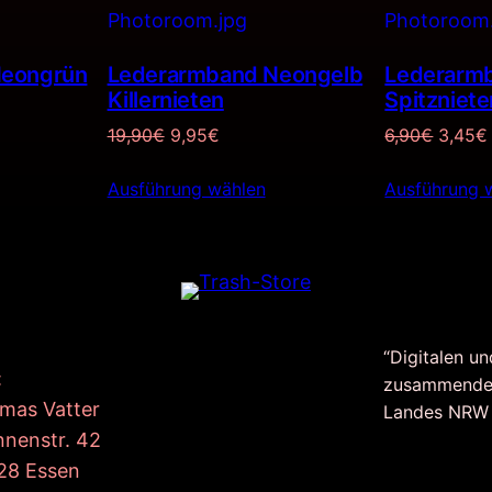
ANGEBOT
ANGEBOT
Neongrün
Lederarmband Neongelb
Lederarm
Killernieten
Spitzniete
er
er
Ursprünglicher
Aktueller
Ursprü
19,90
€
9,95
€
6,90
€
3,45
€
Preis
Preis
Preis
Ausführung wählen
war:
ist:
Ausführung 
war:
19,90€
9,95€.
6,90€
“Digitalen un
:
zusammende
mas Vatter
Landes NRW
nnenstr. 42
28 Essen