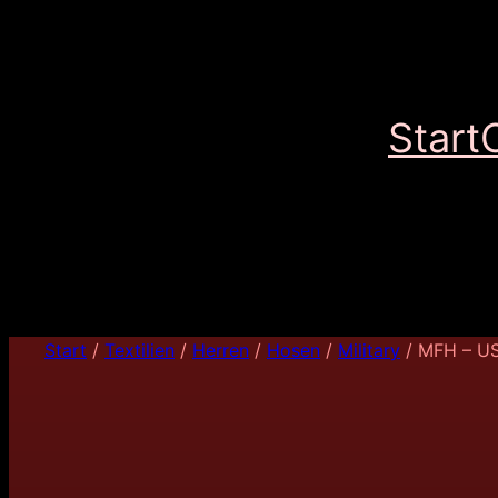
Start
Start
/
Textilien
/
Herren
/
Hosen
/
Military
/ MFH – U