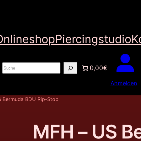
Onlineshop
Piercingstudio
K
S
0,00€
u
Anmelden
c
h
S Bermuda BDU Rip-Stop
e
n
MFH – US B