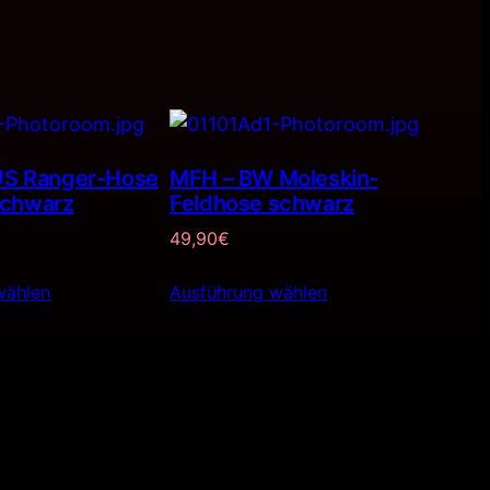
 US Ranger-Hose
MFH – BW Moleskin-
schwarz
Feldhose schwarz
49,90
€
wählen
Ausführung wählen