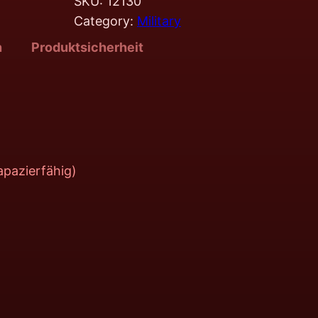
SKU:
12130
Category:
Military
n
Produktsicherheit
pazierfähig)