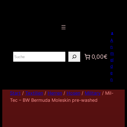
A
n
m
S
0,00€
el
u
d
c
e
h
n
e
n
Start
/
Textilien
/
Herren
/
Hosen
/
Military
/ Mil-
Tec – BW Bermuda Moleskin pre-washed