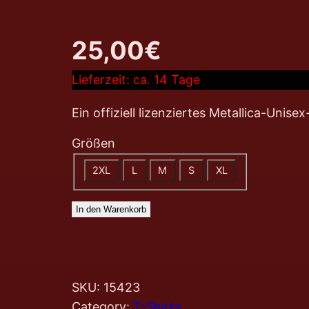
25,00
€
Lieferzeit:
ca. 14 Tage
Ein offiziell lizenziertes Metallica-Unis
Größen
2XL
L
M
S
XL
In den Warenkorb
SKU:
15423
Category:
T-Shirts