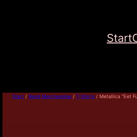
Start
Start
/
Band Merchandise
/
T-Shirts
/ Metallica ”Eet F