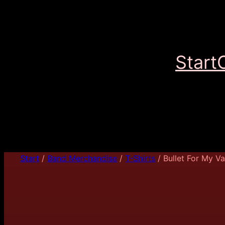
Start
Start
/
Band Merchandise
/
T-Shirts
/ Bullet For My Va