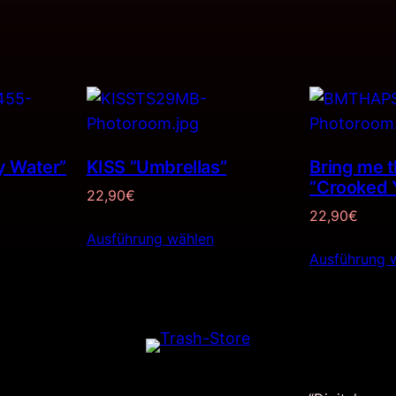
y Water”
KISS ”Umbrellas”
Bring me t
”Crooked 
22,90
€
22,90
€
Ausführung wählen
Ausführung 