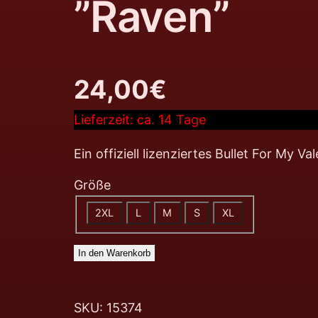
”Raven”
24,00
€
Lieferzeit:
ca. 14 Tage
Ein offiziell lizenziertes Bullet For My 
Größe
2XL
L
M
S
XL
In den Warenkorb
SKU:
15374