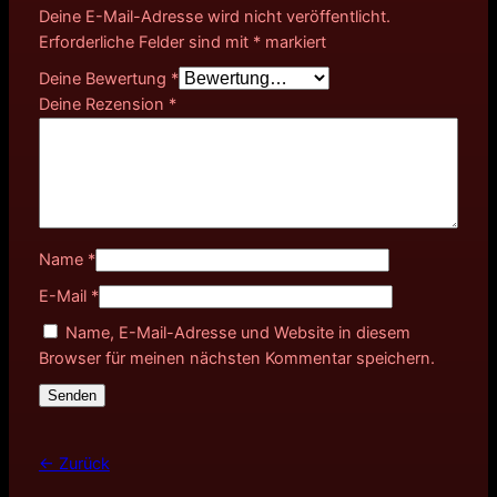
Deine E-Mail-Adresse wird nicht veröffentlicht.
Erforderliche Felder sind mit
*
markiert
Deine Bewertung
*
Deine Rezension
*
Name
*
E-Mail
*
Name, E-Mail-Adresse und Website in diesem
Browser für meinen nächsten Kommentar speichern.
← Zurück