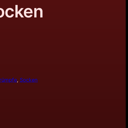
ocken
trümpfe
, 
Socken