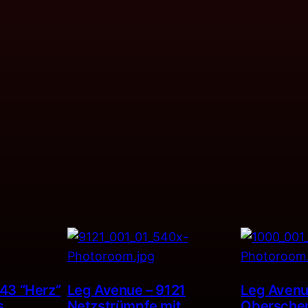
43 “Herz”
Leg Avenue – 9121
Leg Avenu
s
Netzstrümpfe mit
Obersche