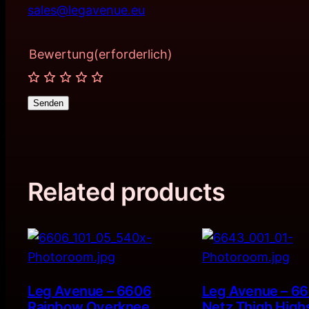
sales@legavenue.eu
Bewertung
(erforderlich)
Senden
Related products
Leg Avenue – 6606
Leg Avenue – 66
Rainbow Overknee
Netz Thigh High