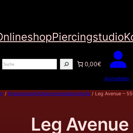
Onlineshop
Piercingstudio
K
S
0,00€
u
Anmelden
c
h
ör
/
Kniestrümpfe/Oberschenkelstrümpfe
/ Leg Avenue – 55
e
n
Leg Avenue 