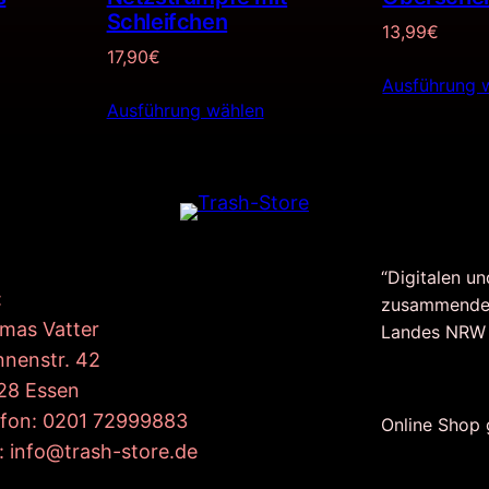
Schleifchen
13,99
€
17,90
€
Ausführung 
Ausführung wählen
“Digitalen un
:
zusammende
mas Vatter
Landes NRW
nnenstr. 42
28 Essen
efon: 0201 72999883
Online Shop
: info@trash-store.de