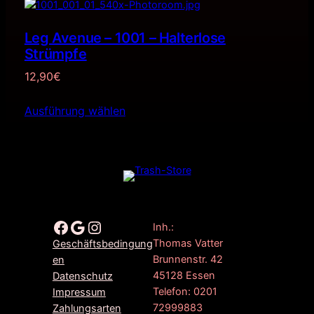
Leg Avenue – 1001 – Halterlose
Strümpfe
12,90
€
Ausführung wählen
Facebook
Google
Instagram
Inh.:
Thomas Vatter
Geschäftsbedingung
Brunnenstr. 42
en
45128 Essen
Datenschutz
Telefon: 0201
Impressum
72999883
Zahlungsarten