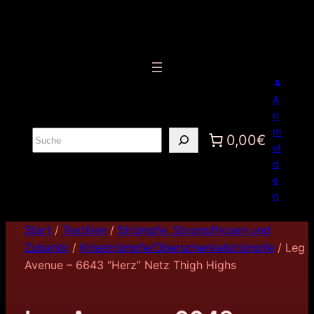
A
n
m
S
0,00€
el
u
d
c
e
h
n
e
n
Start
/
Textilien
/
Strümpfe, Strumpfhosen und
Zubehör
/
Kniestrümpfe/Oberschenkelstrümpfe
/ Leg
Avenue – 6643 “Herz” Netz Thigh Highs