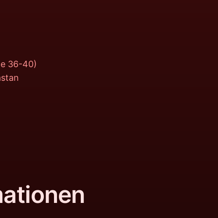
ße 36-40)
astan
mationen