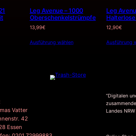
21
Leg Avenue – 1000
Leg Avenu
it
Oberschenkelstrümpfe
Halterlos
13,99
€
12,90
€
Ausführung wählen
Ausführung 
“Digitalen un
:
zusammende
mas Vatter
Landes NRW
nnenstr. 42
28 Essen
efon: 0201 72999883