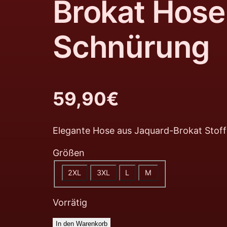
Brokat Hose
Schnürung
59,90
€
Elegante Hose aus Jaquard-Brokat Stoff
Größen
2XL
3XL
L
M
Vorrätig
In den Warenkorb