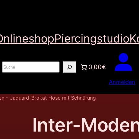
Onlineshop
Piercingstudio
K
S
0,00€
u
Anmelden
c
h
en – Jaquard-Brokat Hose mit Schnürung
e
n
Inter-Moden