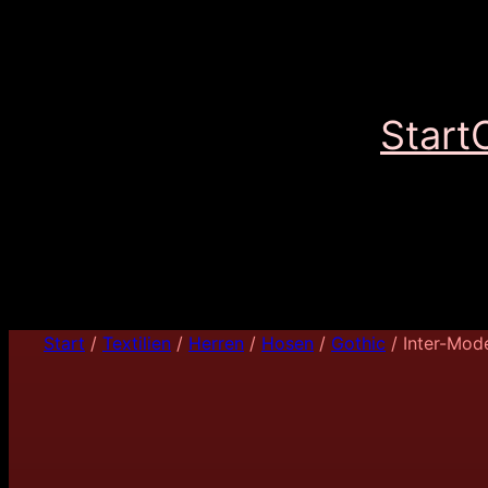
Start
Start
/
Textilien
/
Herren
/
Hosen
/
Gothic
/ Inter-Mod