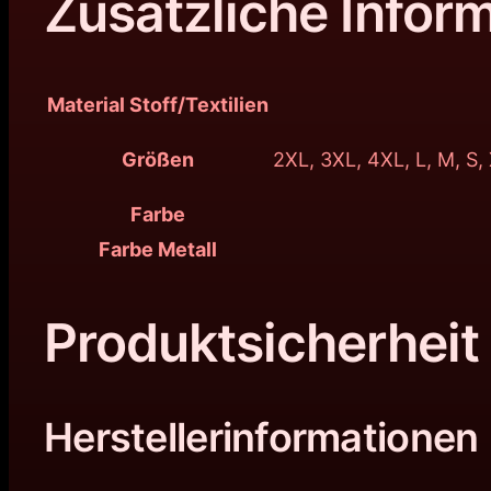
Zusätzliche Infor
Material Stoff/Textilien
Größen
2XL, 3XL, 4XL, L, M, S,
Farbe
Farbe Metall
Produktsicherheit
Herstellerinformationen