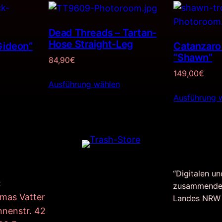
Dead Threads – Tartan-
Hose Straight-Leg
Gideon”
Catanzaro
“Shawn”
84,90
€
149,00
€
Ausführung wählen
Ausführung 
“Digitalen un
:
zusammende
mas Vatter
Landes NRW
nnenstr. 42