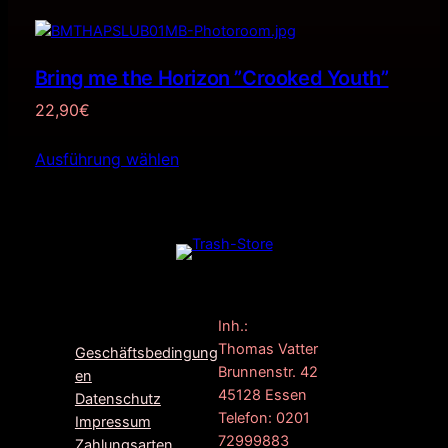
Bring me the Horizon ”Crooked Youth”
22,90
€
Ausführung wählen
F
G
I
Inh.:
a
o
n
Thomas Vatter
Geschäftsbedingung
c
o
s
Brunnenstr. 42
en
e
g
t
45128 Essen
Datenschutz
b
l
a
Telefon: 0201
Impressum
o
e
g
72999883
Zahlungsarten