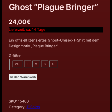
Ghost “Plague Bringer”
24,00
€
Lieferzeit:
ca. 14 Tage
Ein offiziell lizenziertes Ghost-Unisex-T-Shirt mit dem
Designmotiv „Plague Bringer“.
Größen
2XL
L
M
S
XL
In den Warenkorb
SKU:
15400
Category:
T-Shirts