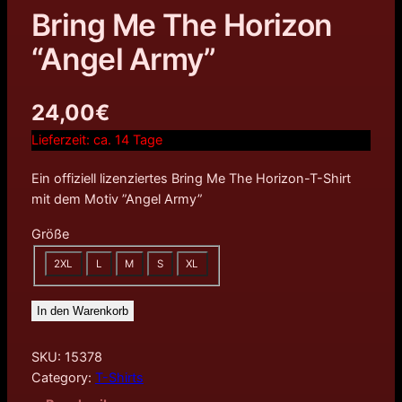
Bring Me The Horizon
“Angel Army”
24,00
€
Lieferzeit:
ca. 14 Tage
Ein offiziell lizenziertes Bring Me The Horizon-T-Shirt
mit dem Motiv ”Angel Army”
Größe
2XL
L
M
S
XL
In den Warenkorb
SKU:
15378
Category:
T-Shirts