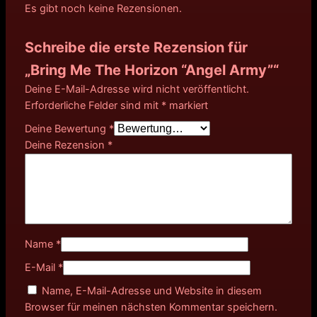
Es gibt noch keine Rezensionen.
Schreibe die erste Rezension für
„Bring Me The Horizon “Angel Army”“
Deine E-Mail-Adresse wird nicht veröffentlicht.
Erforderliche Felder sind mit
*
markiert
Deine Bewertung
*
Deine Rezension
*
Name
*
E-Mail
*
Name, E-Mail-Adresse und Website in diesem
Browser für meinen nächsten Kommentar speichern.