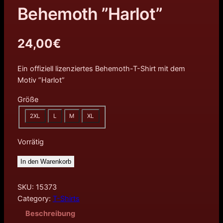
Behemoth ”Harlot”
24,00
€
Ein offiziell lizenziertes Behemoth-T-Shirt mit dem
Motiv ”Harlot”
Größe
2XL
L
M
XL
Vorrätig
In den Warenkorb
SKU:
15373
Category:
T-Shirts
Beschreibung