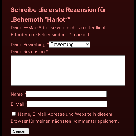
Schreibe die erste Rezension für
„Behemoth ”Harlot”“
Deine E-Mail-Adresse wird nicht veröffentlicht.
Erforderliche Felder sind mit
*
markiert
Deine Bewertung
*
Deine Rezension
*
Name
*
E-Mail
*
Name, E-Mail-Adresse und Website in diesem
Browser für meinen nächsten Kommentar speichern.