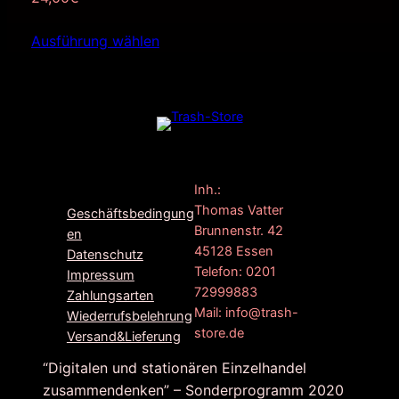
Ausführung wählen
F
G
I
Inh.:
a
o
n
Thomas Vatter
Geschäftsbedingung
c
o
s
Brunnenstr. 42
en
e
g
t
45128 Essen
Datenschutz
b
l
a
Telefon: 0201
Impressum
o
e
g
72999883
Zahlungsarten
o
r
Mail: info@trash-
Wiederrufsbelehrung
k
a
store.de
Versand&Lieferung
m
“Digitalen und stationären Einzelhandel
zusammendenken” – Sonderprogramm 2020