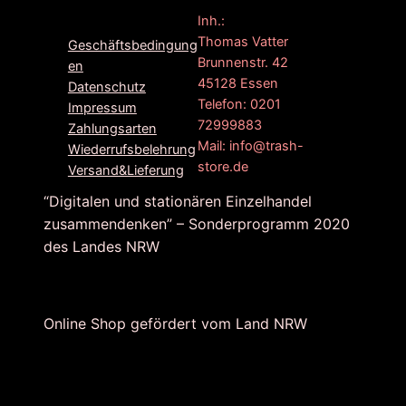
F
G
I
Inh.:
a
o
n
Thomas Vatter
Geschäftsbedingung
c
o
s
Brunnenstr. 42
en
e
g
t
45128 Essen
Datenschutz
b
l
a
Telefon: 0201
Impressum
o
e
g
72999883
Zahlungsarten
o
r
Mail: info@trash-
Wiederrufsbelehrung
k
a
store.de
Versand&Lieferung
m
“Digitalen und stationären Einzelhandel
zusammendenken” – Sonderprogramm 2020
des Landes NRW
Online Shop gefördert vom Land NRW