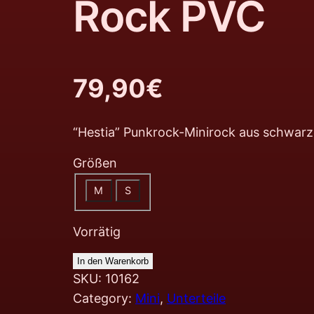
Rock PVC
79,90
€
“Hestia” Punkrock-Minirock aus schwar
Größen
M
S
Vorrätig
In den Warenkorb
SKU:
10162
Category:
Mini
, 
Unterteile