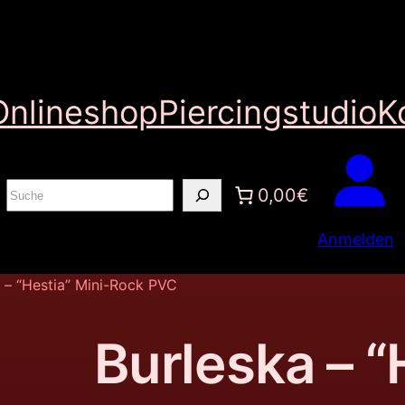
Onlineshop
Piercingstudio
K
S
0,00€
u
Anmelden
c
h
 – “Hestia” Mini-Rock PVC
e
n
Burleska – “