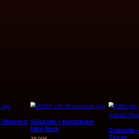
 Minirock
Soisbelle – Kunstleder
Mini-Rock
Soisbelle 
Zipper
38,00
€