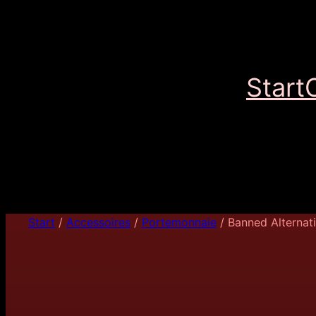
Start
Start
/
Accessoires
/
Portemonnaie
/ Banned Alternat