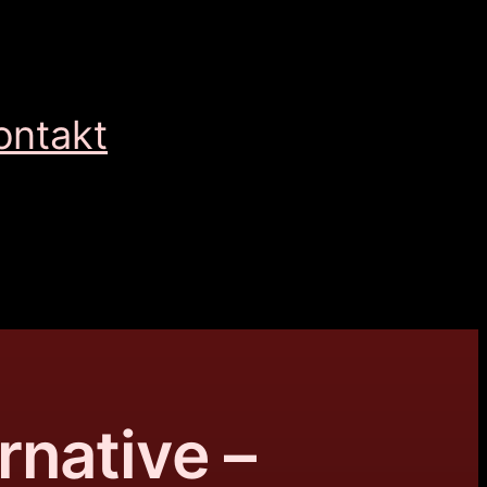
ontakt
rnative –