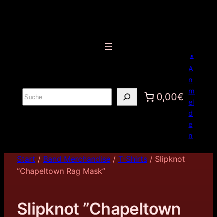
A
n
m
S
0,00€
el
u
d
c
e
h
n
e
n
Start
/
Band Merchandise
/
T-Shirts
/ Slipknot
”Chapeltown Rag Mask”
Slipknot ”Chapeltown