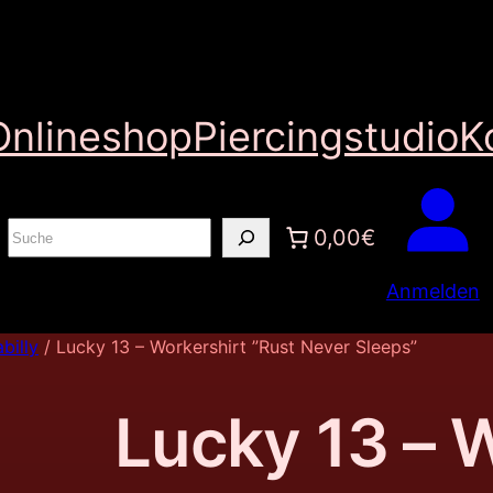
Onlineshop
Piercingstudio
K
S
0,00€
u
Anmelden
c
h
billy
/ Lucky 13 – Workershirt ”Rust Never Sleeps”
e
n
Lucky 13 – 