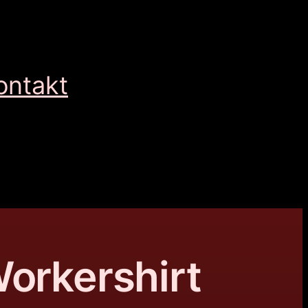
ontakt
Workershirt