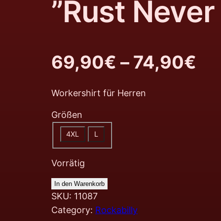
”Rust Never
69,90
€
–
74,90
€
Workershirt für Herren
Größen
4XL
L
Vorrätig
In den Warenkorb
SKU:
11087
Category:
Rockabilly