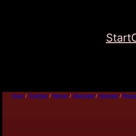
Start
Start
/
Textilien
/
Herren
/
Oberteile
/
Hemden
/
Rocka