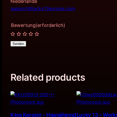
Niederlande
support@lucky13europe.com
Bewertung
(erforderlich)
Senden
Related products
King Kerosin – Hawaiihemd
Lucky 13 – Works