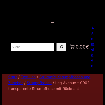
A
n
m
S
0,00€
el
u
d
c
e
h
n
e
n
Start
/
Textilien
/
Strümpfe, Strumpfhosen und
Zubehör
/
Strumpfhosen
/ Leg Avenue – 9002
transparente Strumpfhose mit Rücknaht