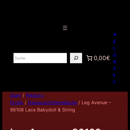
A
n
m
S
0,00€
el
u
d
c
e
h
n
e
n
Start
/
Fetisch /
Erotik
/
Dessous/Unterwäsche
/ Leg Avenue –
86108 Lace Babydoll & String