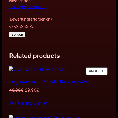
Niederlande
sales@legavenue.eu
Bewertung
(erforderlich)
Senden
Related products
PRODU
ANGEBOT
IM
Leg Avenue – 81547 Dessous Set
ANGEB
Ursprünglicher
Aktueller
46,90
€
29,90
€
Preis
Preis
Ausführung wählen
war:
ist:
46,90€
29,90€.