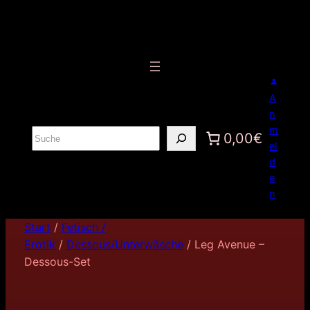
A
n
m
S
0,00€
el
u
d
c
e
h
n
e
n
Start
/
Fetisch /
Erotik
/
Dessous/Unterwäsche
/ Leg Avenue –
Dessous-Set