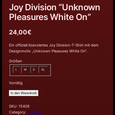
Joy Division “Unknown
Pleasures White On”
24,00
€
Ein offiziell lizenziertes Joy Division-T-Shirt mit dem
Designmotiv „Unknown Pleasures White On“.
Größen
L
M
S
XL
Vorrätig
In den Warenkorb
SKU:
15409
Category:
T-Shirts