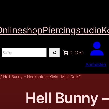
Onlineshop
Piercingstudio
K
S
0,00€
u
Anmelden
c
h
/ Hell Bunny – Neckholder Kleid “Mini-Dots”
e
n
Hell Bunny 