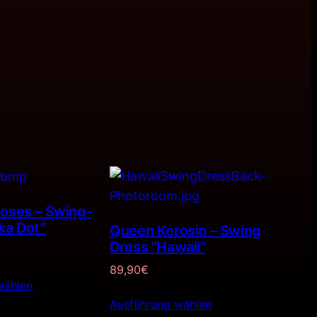
Roses – Swing-
ka Dot”
Queen Kerosin – Swing
Dress ”Hawaii”
89,90
€
wählen
Ausführung wählen