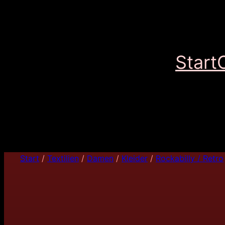
Start
Start
/
Textilien
/
Damen
/
Kleider
/
Rockabilly / Retro