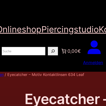
Onlineshop
Piercingstudio
K
S
0,00€
u
Anmelden
c
h
en
/ Eyecatcher – Motiv Kontaktlinsen 634 Leaf
e
n
Eyecatcher 