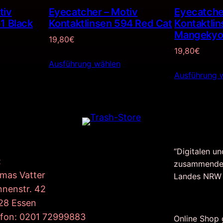
tiv
Eyecatcher – Motiv
Eyecatche
1 Black
Kontaktlinsen 594 Red Cat
Kontaktlin
Mangeky
19,80
€
19,80
€
Ausführung wählen
Ausführung 
“Digitalen un
:
zusammende
mas Vatter
Landes NRW
nnenstr. 42
28 Essen
efon: 0201 72999883
Online Shop