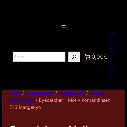
A
n
m
S
0,00€
el
u
d
c
e
h
n
e
n
Start
/
Kontaktlinsen
/
Jahreslinsen
/
Jahres-
Motivlinsen
/ Eyecatcher – Motiv Kontaktlinsen
715 Mangekyo